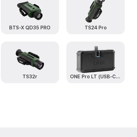
от 650₽
Заказать
от 850₽
Заказать
BTS-X QD35 PRO
TS24 Pro
от 700₽
R
Заказать
от 1500₽
Заказать
от 750₽
FLIR
Заказать
от 450₽
XT FLIR
Заказать
TS32r
ONE Pro LT (USB-C) (на базе Android) 435001303
становление)
от 750₽
Заказать
ия влаги E6-XT
от 850₽
Заказать
от 850₽
Заказать
от 650₽
Заказать