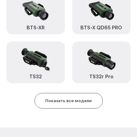
Замена USB порта E6-XT FLIR
Замена процессора E6-XT FLIR
BTS-XR
BTS-X QD65 PRO
Замена аккумулятора E6-XT FLI
Замена корпуса E6-XT FLIR
Замена дисплея (экрана) E6-XT 
Прошивка (Обновление ПО) E6-
TS32
TS32r Pro
Ремонт платы управления (вос
E6-XT FLIR
Показать все модели
Восстановление после попадан
FLIR
Ремонт Wi-Fi E6-XT FLIR
Ремонт разъема E6-XT FLIR