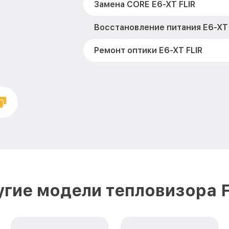
Замена CORE E6-XT FLIR
Восстановление питания E6-XT 
Ремонт оптики E6-XT FLIR
Ремонт датчика синхроимпульсо
Калибровка и настройка теплов
FLIR
Ремонт встроенного дальномет
устройств E6-XT FLIR
Замена микросхемы логики E6-X
Замена ключей управления E6-X
гие модели тепловизора 
Ремонт цепи питания E6-XT FLI