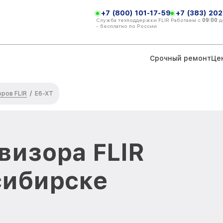
+7 (800) 101-17-59
+7 (383) 202
Служба техподдержки FLIR
Работаем с
09:00
д
- бесплатно по России
Срочный ремонт
Це
ров FLIR
/
E6-XT
визора FLIR
сибирске