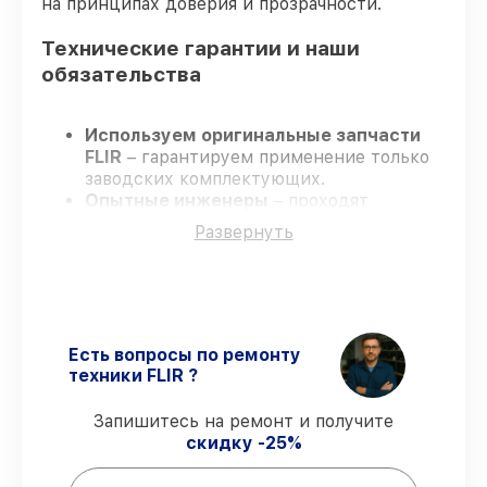
на принципах доверия и прозрачности.
Технические гарантии и наши
обязательства
Используем оригинальные запчасти
FLIR
– гарантируем применение только
заводских комплектующих.
Опытные инженеры
– проходят
жёсткий контроль знаний и навыков, что
Развернуть
обеспечивает надёжную работу
устройства после ремонта.
Заканчиваем ремонт в четко
оговоренные сроки
– ремонт
тепловизора FLIR E8-XT строго по
договоренности.
Есть вопросы по ремонту
Официальная гарантия
– все работы и
техники FLIR ?
запчасти защищены официальной
гарантией FLIR.
Запишитесь на ремонт и получите
скидку -25%
Мы гарантируем: