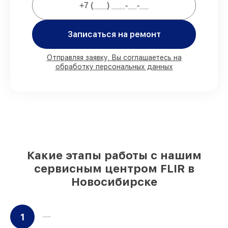
80%
заказов проводим в вашем
Записаться на ремонт
присутствии
90%
комплектующих FLIR имеются на
складе в Новосибирске, остальные
Отправляя заявку, Вы соглашаетесь на
доставляются быстро
обработку персональных данных
Оригинальные комплектующие FLIR и
качественные аналоги
– для разного
бюджета
85%
ремонтов выполняются в тот же
день, после приёма тепловизора
Какие этапы работы с нашим
сервисным центром FLIR в
Новосибирске
1