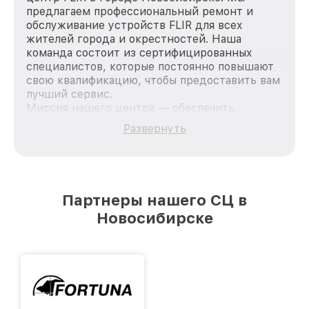
предлагаем профессиональный ремонт и
обслуживание устройств FLIR для всех
жителей города и окрестностей. Наша
команда состоит из сертифицированных
специалистов, которые постоянно повышают
свою квалификацию, чтобы предоставить вам
лучший сервис.
Миссия нашего центра — обеспечить
качественный и доступный ремонт для
Развернуть
каждого пользователя продукции FLIR, вне
зависимости от сложности поломки. Мы
стремимся к тому, чтобы каждый клиент был
удовлетворен скоростью и качеством
предоставляемых услуг. Наша цель — стать
Партнеры нашего СЦ в
лучшим сервисным центром FLIR в городе
Новосибирске
Новосибирске, постоянно повышая уровень
доверия и лояльности наших клиентов.