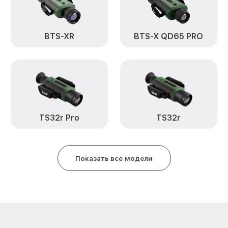
Замена процессора TS32 Pro FL
BTS-XR
BTS-X QD65 PRO
Замена аккумулятора TS32 Pro F
Замена корпуса TS32 Pro FLIR
Замена дисплея (экрана) TS32 P
Прошивка (Обновление ПО) TS32
TS32r Pro
TS32r
Ремонт платы управления (вос
TS32 Pro FLIR
Показать все модели
Восстановление после попадан
Pro FLIR
Ремонт Wi-Fi TS32 Pro FLIR
Ремонт разъема TS32 Pro FLIR