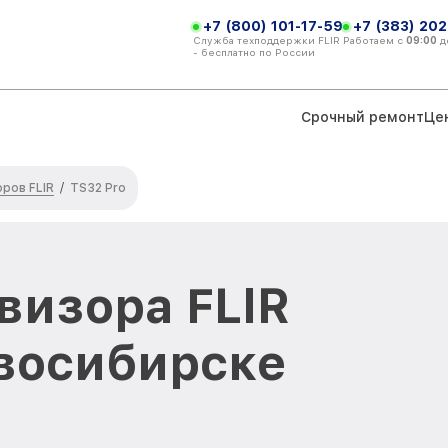
+7 (800) 101-17-59
+7 (383) 202
Служба техподдержки FLIR
Работаем с
09:00
д
- бесплатно по России
Срочный ремонт
Це
ров FLIR
/
TS32 Pro
визора FLIR
овосибирске