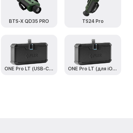
от 850₽
IR
Заказать
BTS-X QD35 PRO
TS24 Pro
от 700₽
LIR
Заказать
от 1500₽
Заказать
от 750₽
ro FLIR
Заказать
от 450₽
 Pro FLIR
Заказать
ONE Pro LT (USB-C) (на базе Android) 435001303
ONE Pro LT (для iOS) 435001203
становление)
от 750₽
Заказать
ия влаги TS32
от 850₽
Заказать
от 850₽
Заказать
от 650₽
Заказать