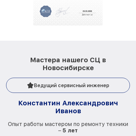
За годы своей деятельности мы получали только
положительные отзывы и обрели отличную
репутацию. Мы постоянно совершенствуемся и
стараемся каждый день делать наш сервис еще
лучше!
Мастера нашего СЦ в
Новосибирске
Ведущий сервисный инженер
Константин Александрович
Иванов
О
Опыт работы мастером по ремонту техники
–
5 лет
О