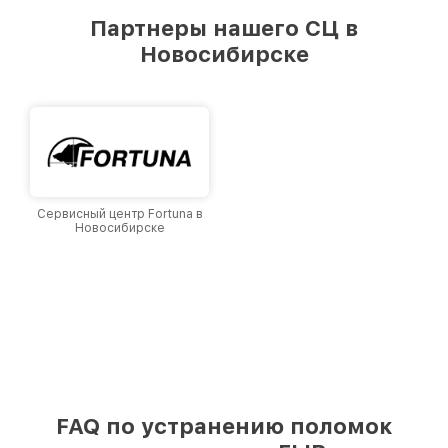
предоставляемых услуг. Наша цель — стать
Партнеры нашего СЦ в
лучшим сервисным центром FLIR в городе
Новосибирске
Новосибирске, постоянно повышая уровень
доверия и лояльности наших клиентов.
Сервисный центр Fortuna в
Новосибирске
FAQ по устранению поломок