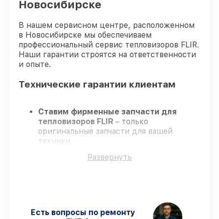
Новосибирске
В нашем сервисном центре, расположенном
в Новосибирске мы обеспечиваем
профессиональный сервис тепловизоров FLIR.
Наши гарантии строятся на ответственности
и опыте.
Технические гарантии клиентам
Ставим фирменные запчасти для
тепловизоров FLIR
– только
оригинальные запчасти для вашей
техники.
Сертифицированные мастера
–
Развернуть
проходят строгий отбор, что
подтверждает качество и надёжность
ремонта.
Завершаем работы без задержек
–
ремонт тепловизоров FLIR в
оговоренные сроки.
Есть вопросы по ремонту